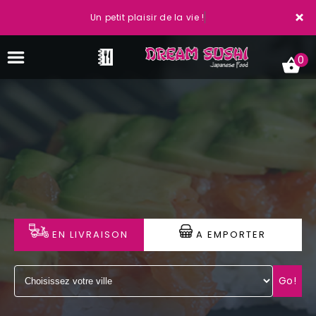
×
Un petit plaisir de la vie !
0
ACCUEIL
LA CARTE
VOTRE COMPTE
EN LIVRAISON
A EMPORTER
NOTRE RESTAURANT
VOS AVIS
Go!
MENTIONS LÉGALES