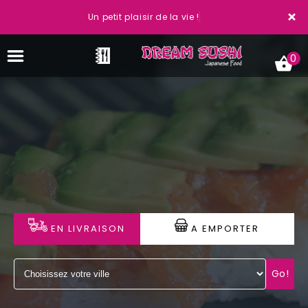
×
Un petit plaisir de la vie !
0
ACCUEIL
LA CARTE
VOTRE COMPTE
EN LIVRAISON
A EMPORTER
NOTRE RESTAURANT
VOS AVIS
Go!
MENTIONS LÉGALES