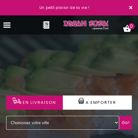
×
Un petit plaisir de la vie !
0
ACCUEIL
LA CARTE
VOTRE COMPTE
EN LIVRAISON
A EMPORTER
NOTRE RESTAURANT
VOS AVIS
Go!
MENTIONS LÉGALES