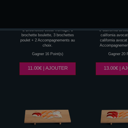
YAKITORI
CALIFO
2 Brochettes boeuf fromage, 1
6 California avoc
brochette boulette, 3 brochettes
california avocat
poulet + 2 Accompagnements au
california avoca
choix.
Accompagnement
Gagner 16 Point(s)
Gagner 20 P
11.00€ | AJOUTER
13.00€ | 