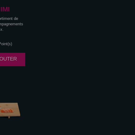
IMI
rtiment de
ompagnements
ix.
oint(s)
AJOUTER