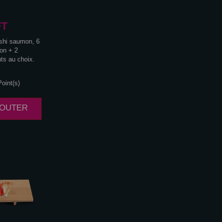
FT
ushi saumon, 6
on + 2
s au choix.
oint(s)
AJOUTER