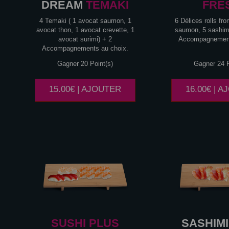
DREAM
TEMAKI
FRE
4 Temaki ( 1 avocat saumon, 1
6 Délices rolls fr
avocat thon, 1 avocat crevette, 1
saumon, 5 sashim
avocat surimi) + 2
Accompagnement
Accompagnements au choix.
Gagner 20 Point(s)
Gagner 24 P
15.00€ | AJOUTER
16.00€ | 
SUSHI PLUS
SASHIMI