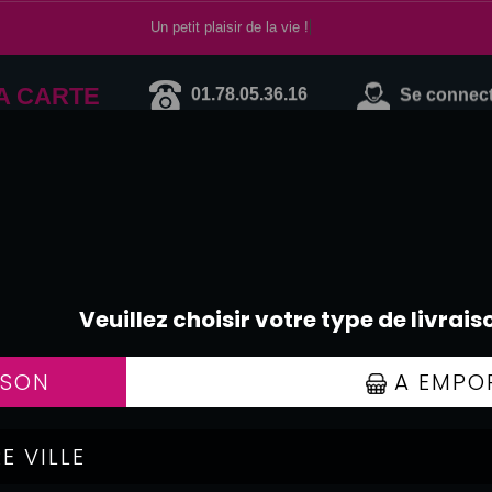
Un petit plaisir de la vie !
A CARTE
01.78.05.36.16
Se connecte
MENUS