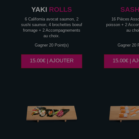
YAKI
ROLLS
SASH
6 California avocat saumon, 2
16 Pièces Asso
sushi saumon, 4 brochettes boeuf
poisson + 2 Acc
fromage + 2 Accompagnements
au cho
au choix.
Gagner 20 Point(s)
Gagner 20 P
15.00€ | AJOUTER
15.00€ | 