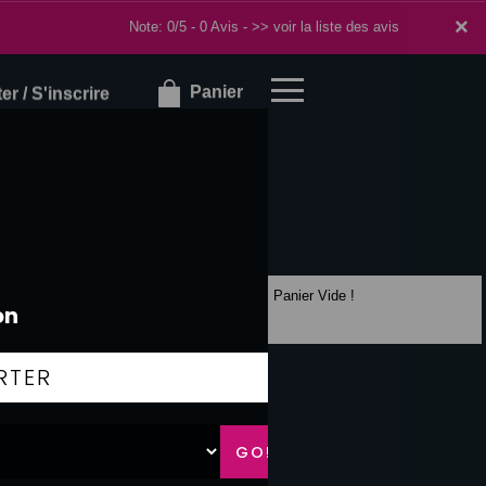
×
×
Note: 0/5 - 0 Avis -
>> voir la liste des avis
Panier
r / S'inscrire
Panier Vide !