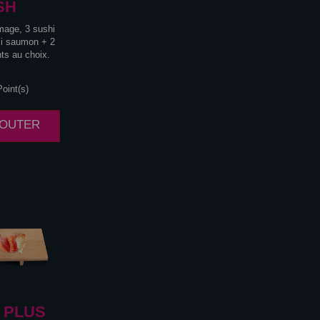
SH
omage, 3 sushi
i saumon + 2
s au choix.
oint(s)
AJOUTER
PLUS