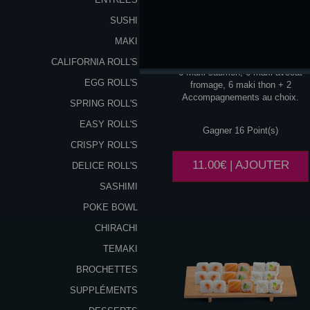
SUSHI
MAKI
DREAM
MAKI
CALIFORNIA ROLL'S
6 Maki saumon, 6 maki avocat
EGG ROLL'S
fromage, 6 maki thon + 2
Accompagnements au choix.
SPRING ROLL'S
EASY ROLL'S
Gagner 16 Point(s)
CRISPY ROLL'S
11.00€ | AJOUTER
DELICE ROLL'S
SASHIMI
POKE BOWL
CHIRACHI
TEMAKI
BROCHETTES
SUPPLÉMENTS