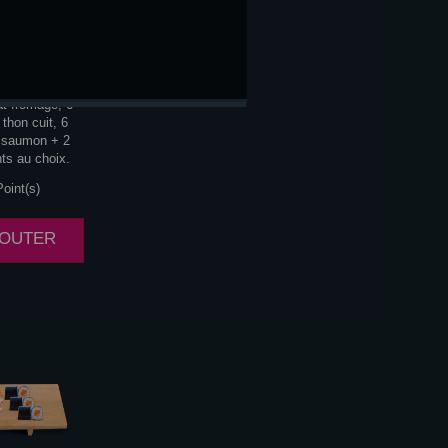
RNIA
at fromage, 6
 thon cuit, 6
t saumon + 2
s au choix.
oint(s)
AJOUTER