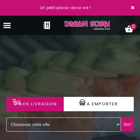
×
Un petit plaisir de la vie !
0
ACCUEIL
LA CARTE
VOTRE COMPTE
EN LIVRAISON
A EMPORTER
NOTRE RESTAURANT
VOS AVIS
Go!
MENTIONS LÉGALES