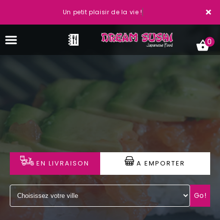
×
Un petit plaisir de la vie !
0
ACCUEIL
LA CARTE
VOTRE COMPTE
EN LIVRAISON
A EMPORTER
NOTRE RESTAURANT
VOS AVIS
Go!
MENTIONS LÉGALES