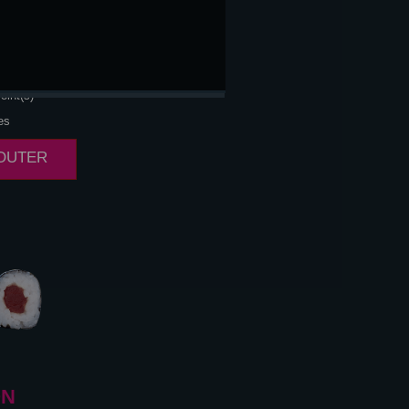
OMAGE
oint(s)
es
JOUTER
ON