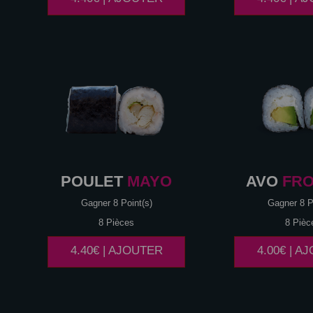
POULET
MAYO
AVO
FR
Gagner 8 Point(s)
Gagner 8 P
8 Pièces
8 Pièc
4.40€ | AJOUTER
4.00€ | A