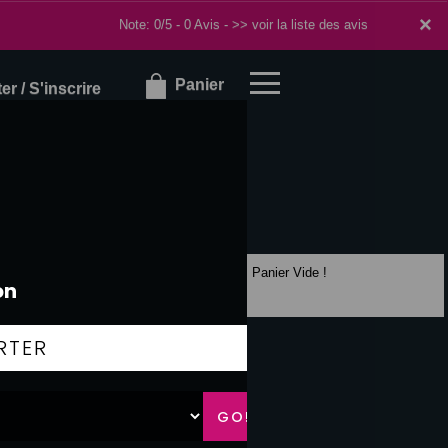
×
×
Note: 0/5 - 0 Avis -
>> voir la liste des avis
Panier
r / S'inscrire
Panier Vide !