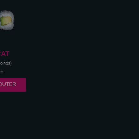
CAT
oint(s)
es
JOUTER