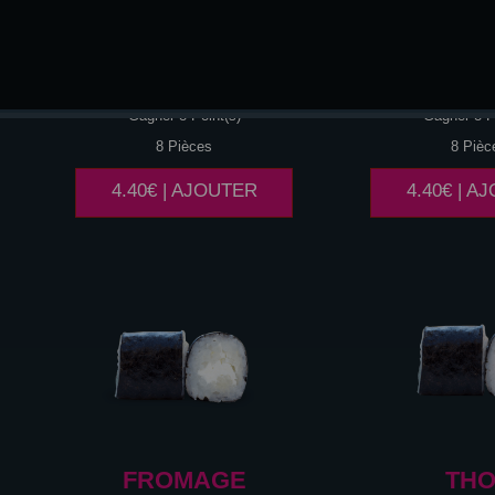
SAU
FUME
SAU
FR
Gagner 8 Point(s)
Gagner 8 P
8 Pièces
8 Pièc
4.40€ | AJOUTER
4.40€ | A
FROMAGE
TH