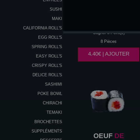
SUSHI
MAKI
SAUMON
CALIFORNIA ROLL'S
Gagner 8 Point(s)
EGG ROLL'S
8 Pièces
SPRING ROLL'S
4.40€ | AJOUTER
EASY ROLL'S
CRISPY ROLL'S
DELICE ROLL'S
SASHIMI
POKE BOWL
CHIRACHI
TEMAKI
BROCHETTES
SUPPLÉMENTS
OEUF
DE