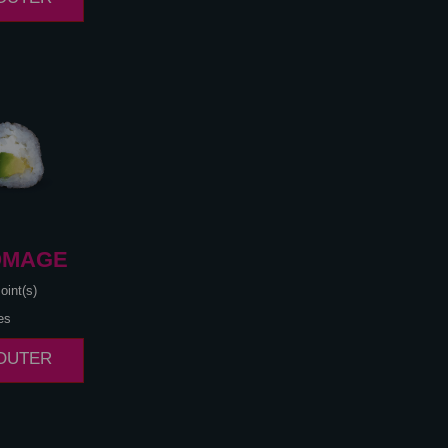
OMAGE
oint(s)
es
JOUTER