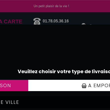
Un petit plaisir de la vie !
A CARTE
01.78.05.36.16
Se connecte
DESSERTS
ERTS
GLACES