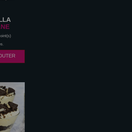
LLA
ANE
oint(s)
es.
JOUTER