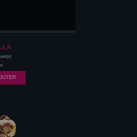
LLA
oint(s)
es.
JOUTER