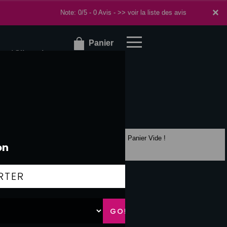
×
×
Note: 0/5 - 0 Avis -
>> voir la liste des avis
Panier
r / S'inscrire
Panier Vide !