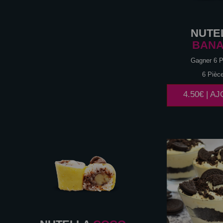
NUTE
BAN
Gagner 6 P
6 Pièc
4.50€ | A