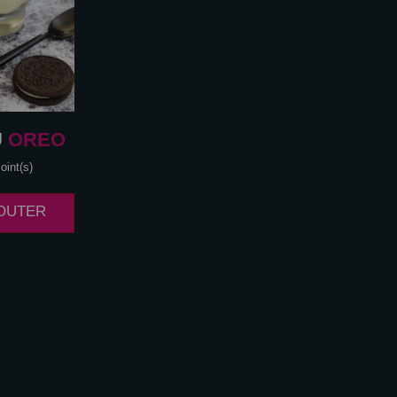
U
OREO
oint(s)
JOUTER