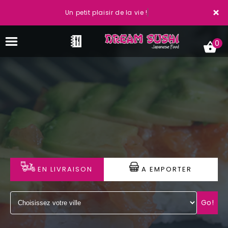
×
Un petit plaisir de la vie !
0
ACCUEIL
LA CARTE
VOTRE COMPTE
EN LIVRAISON
A EMPORTER
NOTRE RESTAURANT
VOS AVIS
Go!
MENTIONS LÉGALES