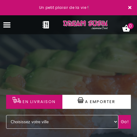
×
Un petit plaisir de la vie !
0
ACCUEIL
LA CARTE
VOTRE COMPTE
EN LIVRAISON
A EMPORTER
NOTRE RESTAURANT
VOS AVIS
Go!
MENTIONS LÉGALES